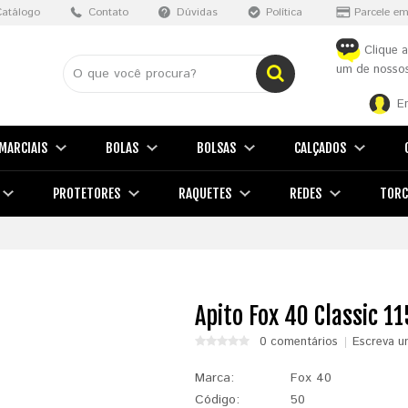
Catálogo
Contato
Dúvidas
Política
Parcele em
Clique a
um de nossos
E
MARCIAIS
BOLAS
BOLSAS
CALÇADOS
PROTETORES
RAQUETES
REDES
TORC
Apito Fox 40 Classic 1
0 comentários
Escreva u
Marca:
Fox 40
Código:
50