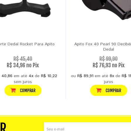
rte Dedal Rocket Para Apito
Apito Fox 40 Pearl 90 Decibé
Dedal
R$ 45,40
R$ 99,90
R$ 34,96 no Pix
R$ 76,93 no Pix
 40,86
em até
4x
de
R$ 10,22
ou
R$ 89,91
em até
8x
de
R$ 1
sem juros
juros
COMPRAR
COMPRAR
ER