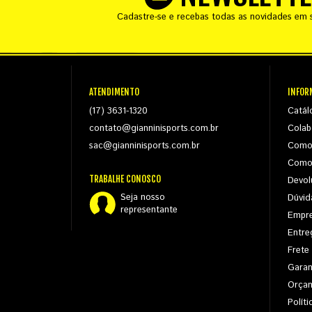
Cadastre-se e recebas todas as novidades em s
ATENDIMENTO
INFOR
(17) 3631-1320
Catál
contato@gianninisports.com.br
Colab
sac@gianninisports.com.br
Como
Como
TRABALHE CONOSCO
Devol
Seja nosso
Dúvid
representante
Empr
Entre
Frete
Garan
Orça
Políti