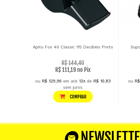
Apito Fox 40 Classic 115 Decibéis Preto
Supo
R$ 144,40
R$ 111,19 no Pix
ou
R$ 129,96
em até
12x
de
R$ 10,83
ou
R$
sem juros
COMPRAR
NEWSLETT