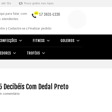
 até 12x
Troca grátis nas lojas
qui para falar com
17 3631-1320
 atendentes.
ntre
Cadastre-se
Finalizar pedido
|
|
CONFECÇÕES
FITNESS
GOLEIROS
EDORES
TROFÉUS
15 Decibéis Com Dedal Preto
m comentário