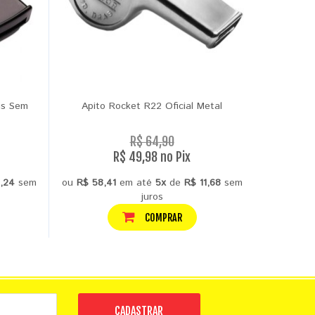
is Sem
Apito Rocket R22 Oficial Metal
Apito Fox
R$ 64,90
R$ 49,98 no Pix
1,24
sem
ou
R$ 58,41
em até
5x
de
R$ 11,68
sem
ou
R$ 12
juros
COMPRAR
CADASTRAR