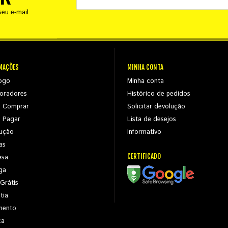
eu e-mail.
MAÇÕES
MINHA CONTA
ogo
Minha conta
oradores
Histórico de pedidos
 Comprar
Solicitar devolução
 Pagar
Lista de desejos
ução
Informativo
as
CERTIFICADO
esa
ga
 Grátis
tia
mento
ca