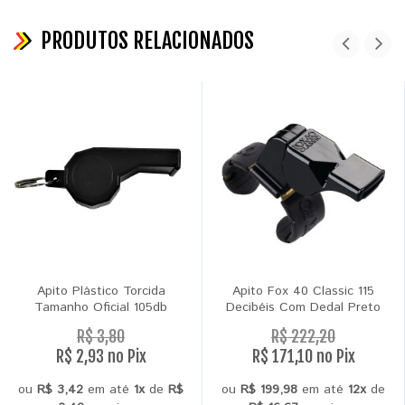
PRODUTOS RELACIONADOS
Apito Plástico Torcida
Apito Fox 40 Classic 115
Tamanho Oficial 105db
Decibéis Com Dedal Preto
R$ 3,80
R$ 222,20
R$ 2,93 no Pix
R$ 171,10 no Pix
ou
R$ 3,42
em até
1x
de
R$
ou
R$ 199,98
em até
12x
de