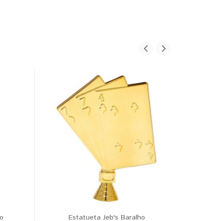
vo
Estatueta Jeb's Baralho
E