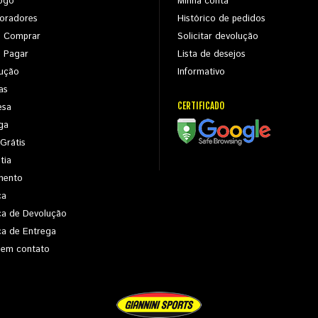
ogo
Minha conta
oradores
Histórico de pedidos
 Comprar
Solicitar devolução
 Pagar
Lista de desejos
ução
Informativo
as
CERTIFICADO
esa
ga
 Grátis
tia
mento
ca
ica de Devolução
ica de Entrega
 em contato