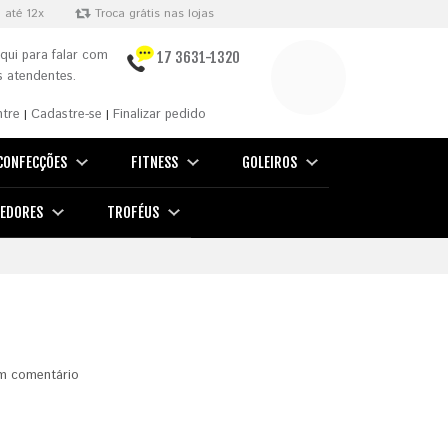
 até 12x
Troca grátis nas lojas
qui para falar com
17 3631-1320
 atendentes.
ntre
Cadastre-se
Finalizar pedido
|
|
CONFECÇÕES
FITNESS
GOLEIROS
EDORES
TROFÉUS
m comentário