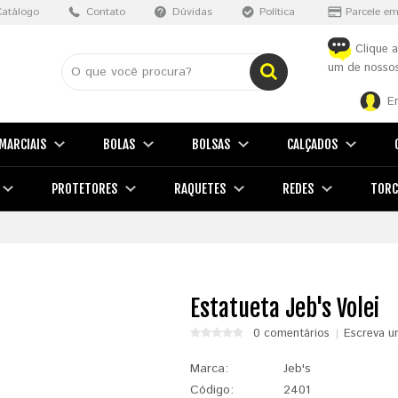
Catálogo
Contato
Dúvidas
Política
Parcele em
Clique a
um de nossos
E
MARCIAIS
BOLAS
BOLSAS
CALÇADOS
PROTETORES
RAQUETES
REDES
TORC
Estatueta Jeb's Volei
0 comentários
Escreva u
Marca:
Jeb's
Código:
2401