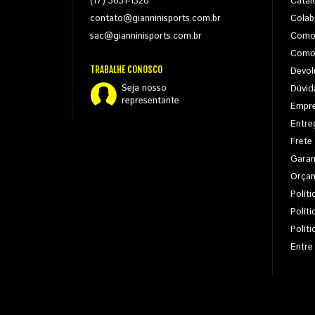
(17) 3631-1320
Catál
contato@gianninisports.com.br
Colab
sac@gianninisports.com.br
Como
Como
TRABALHE CONOSCO
Devol
Seja nosso
Dúvid
representante
Empr
Entre
Frete
Garan
Orça
Políti
Polít
Polít
Entre