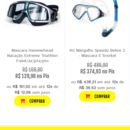
Mascara Hammerhead
Kit Mergulho Speedo Belize 2
Natação Extreme Triathlon
- Máscara E Snorkel
Fumê/az/pta/pto
R$ 486,90
R$ 168,80
R$ 374,93 no Pix
R$ 129,98 no Pix
ou
R$ 438,21
em até
12x
de
ou
R$ 151,92
em até
12x
de
R$ 36,52
sem juros
R$ 12,66
sem juros
COMPRAR
COMPRAR